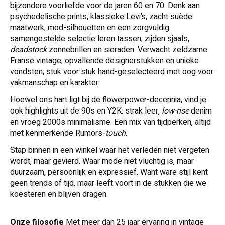
bijzondere voorliefde voor de jaren 60 en 70. Denk aan
psychedelische prints, klassieke Levi’s, zacht suède
maatwerk, mod-silhouetten en een zorgvuldig
samengestelde selectie leren tassen, zijden sjaals,
deadstock
zonnebrillen en sieraden.
Verwacht zeldzame
Franse vintage, opvallende designerstukken en unieke
vondsten, stuk voor stuk hand-geselecteerd met oog voor
vakmanschap en karakter.
Hoewel ons hart ligt bij de flowerpower-decennia, vind je
ook highlights uit de 90s en Y2K: strak leer,
low-rise
denim
en vroeg 2000s minimalisme. Een mix van tijdperken, altijd
met kenmerkende
Rumors-
touch
.
Stap binnen in een winkel waar het verleden niet vergeten
wordt, maar gevierd. Waar mode niet vluchtig is, maar
duurzaam, persoonlijk en expressief. Want ware stijl kent
geen trends of tijd, maar leeft voort in de stukken die we
koesteren en blijven dragen.
Onze filosofie
Met meer dan 25 jaar ervaring in vintage