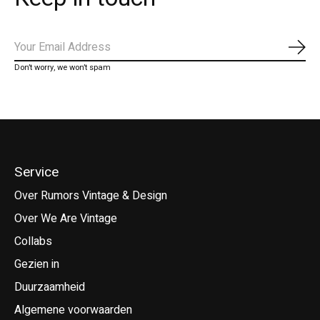
Abo
Don’t worry, we won’t spam
Service
Over Rumors Vintage & Design
Over We Are Vintage
Collabs
Gezien in
Duurzaamheid
Algemene voorwaarden