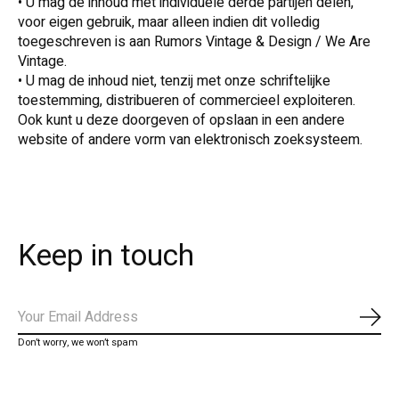
• U mag de inhoud met individuele derde partijen delen,
voor eigen gebruik, maar alleen indien dit volledig
toegeschreven is aan Rumors Vintage & Design / We Are
Vintage.
• U mag de inhoud niet, tenzij met onze schriftelijke
toestemming, distribueren of commercieel exploiteren.
Ook kunt u deze doorgeven of opslaan in een andere
website of andere vorm van elektronisch zoeksysteem.
Keep in touch
Abo
Don’t worry, we won’t spam