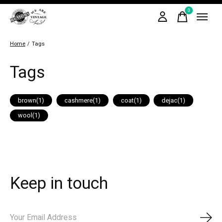
0
items
Home
/
Tags
Tags
brown
(1)
cashmere
(1)
coat
(1)
dejac
(1)
wool
(1)
Keep in touch
Abo