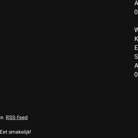
A
0
W
K
E
S
A
0
gn
RSS-feed
Eet smakelijk!