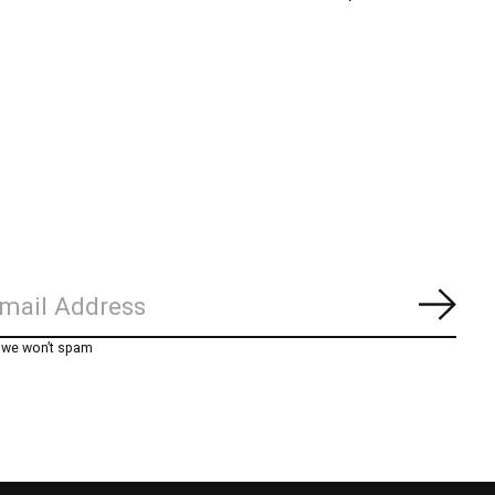
Abon
, we won’t spam