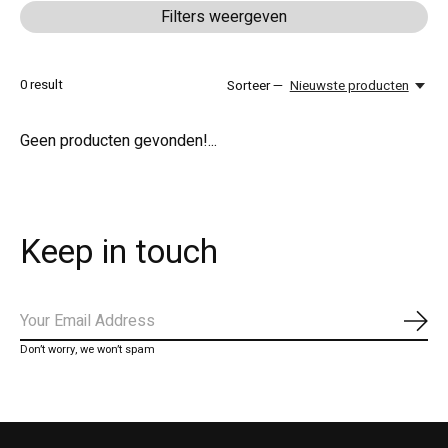
Filters weergeven
0
result
Sorteer —
Nieuwste producten
Geen producten gevonden!...
Keep in touch
Abo
Don’t worry, we won’t spam