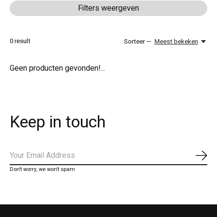
Filters weergeven
0
result
Sorteer —
Meest bekeken
Geen producten gevonden!...
Keep in touch
Abo
Don’t worry, we won’t spam