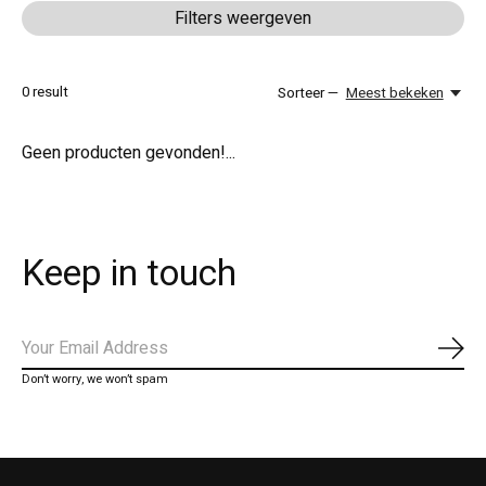
Filters weergeven
0
result
Sorteer —
Meest bekeken
Geen producten gevonden!...
Keep in touch
Abo
Don’t worry, we won’t spam