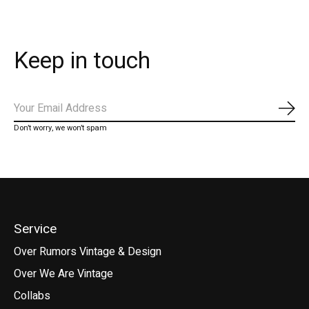
Keep in touch
Abo
Don’t worry, we won’t spam
Service
Over Rumors Vintage & Design
Over We Are Vintage
Collabs