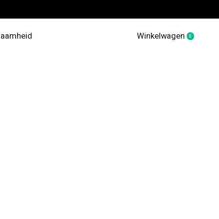
zaamheid
Winkelwagen
0
items