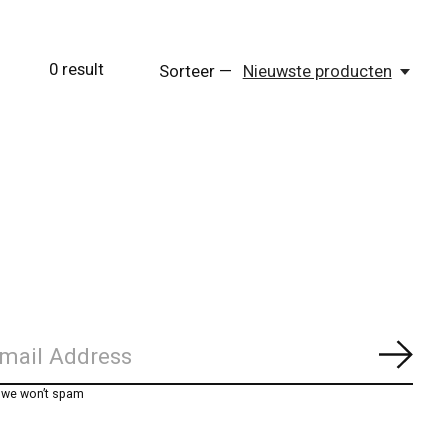
0
result
Sorteer —
Nieuwste producten
Abon
, we won’t spam