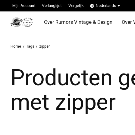
Mijn Account
Verlanglijst
Vergelijk
Nederlands
Over Rumors Vintage & Design
Over 
Home
/
Tags
/
zipper
Producten g
met zipper