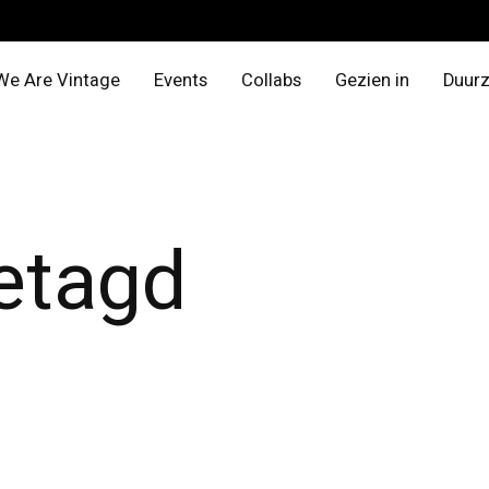
We Are Vintage
Events
Collabs
Gezien in
Duur
etagd