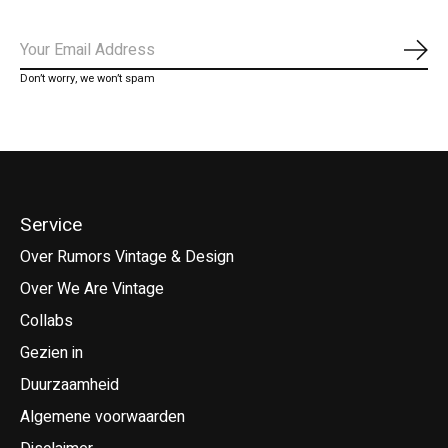
Abo
Don’t worry, we won’t spam
Service
Over Rumors Vintage & Design
Over We Are Vintage
Collabs
Gezien in
Duurzaamheid
Algemene voorwaarden