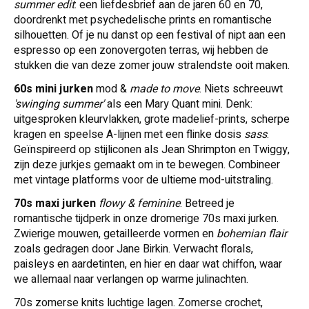
summer edit
: een liefdesbrief aan de jaren 60 en 70,
doordrenkt met psychedelische prints en romantische
silhouetten. Of je nu danst op een festival of nipt aan een
espresso op een zonovergoten terras, wij hebben de
stukken die van deze zomer jouw stralendste ooit maken.
60s mini jurken
mod &
made to move
.
Niets schreeuwt
'swinging summer'
als een Mary Quant mini. Denk:
uitgesproken kleurvlakken, grote madelief-prints, scherpe
kragen en speelse A-lijnen met een flinke dosis
sass
.
Geïnspireerd op stijliconen als Jean Shrimpton en Twiggy,
zijn deze jurkjes gemaakt om in te bewegen. Combineer
met vintage platforms voor de ultieme mod-uitstraling.
70s maxi jurken
flowy & feminine
.
Betreed je
romantische tijdperk in onze dromerige 70s maxi jurken.
Zwierige mouwen, getailleerde vormen en
bohemian flair
zoals gedragen door Jane Birkin. Verwacht florals,
paisleys en aardetinten, en hier en daar wat chiffon, waar
we allemaal naar verlangen op warme julinachten.
70s zomerse knits
luchtige lagen.
Zomerse crochet,