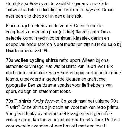
kleurrijke
pullovers
en de zachtste garens: onze 70s
knitwear is licht en luchtig; perfect om te
layeren
. Draag
over een slip dress of in een a-line rok.
Flare it up
broeken van de zomer.
Geen zomer is
compleet zonder een paar (of drie) flared pants. Onze
selectie komt in technicolor tinten, klassiek denim en
soepelvallende stoffen. Veel modellen zijn nu in de sale bij
Haarlemmerstraat 99.
70s wollen cycling shirts
retro sport.
Alleen bij ons:
authentieke vintage 70s wielershirts van 100% wol. Elk
shirt ademt nostalgie: van vergeten sponsorlogo’s tot oude
teams, uitgevoerd in gedurfde kleuren en grafische
typografie. Een zeldzame vondst voor liefhebbers van
sport, design én statement looks.
70s T-shirts
funky forever
.
Op zoek naar het ultieme 70s
T-shirt? Onze shirts zijn zacht en voorzien van retro prints.
Voeg een funky overhemd met kraag en een gedurfde
vintage stropdas toe voor instant
Studio 54
-allure. Perfect
voor zwoele avonden of een bruiloft met een twist.