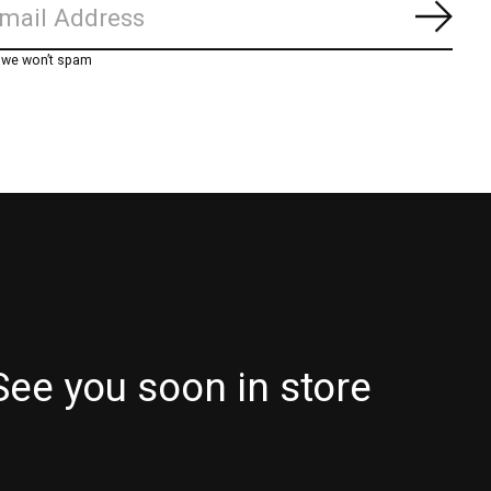
Abon
, we won’t spam
See you soon in store