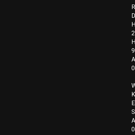
R
D
H
2
H
9
A
0
W
K
E
S
A
0