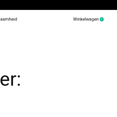
zaamheid
Winkelwagen
0
items
er: