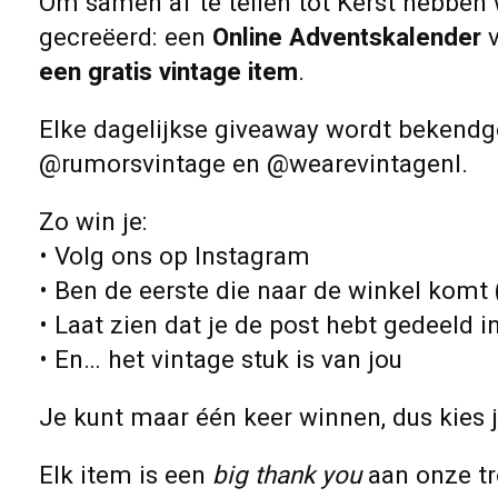
Om samen af te tellen tot Kerst hebben 
gecreëerd:
een
Online Adventskalender
v
een gratis vintage item
.
Elke dagelijkse giveaway wordt bekendg
@rumorsvintage
en
@wearevintagenl
.
Zo win je:
• Volg ons op Instagram
• Ben de eerste die naar de winkel komt 
• Laat zien dat je de post hebt gedeeld in
• En… het vintage stuk is van jou
Je kunt maar één keer winnen, dus kies
Elk item is een
big thank you
aan onze tr