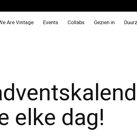
We Are Vintage
Events
Collabs
Gezien in
Duur
adventskalend
e elke dag!