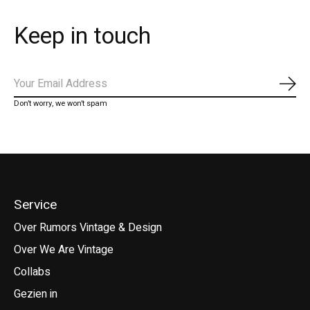
Keep in touch
Abo
Don’t worry, we won’t spam
Service
Over Rumors Vintage & Design
Over We Are Vintage
Collabs
Gezien in