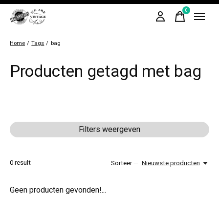
0
items
Home
/
Tags
/
bag
Producten getagd met bag
Filters weergeven
0
result
Sorteer —
Nieuwste producten
Geen producten gevonden!...