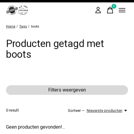
0
items
Home
/
Tags
/
boots
Producten getagd met
boots
Filters weergeven
0
result
Sorteer —
Nieuwste producten
Geen producten gevonden!...