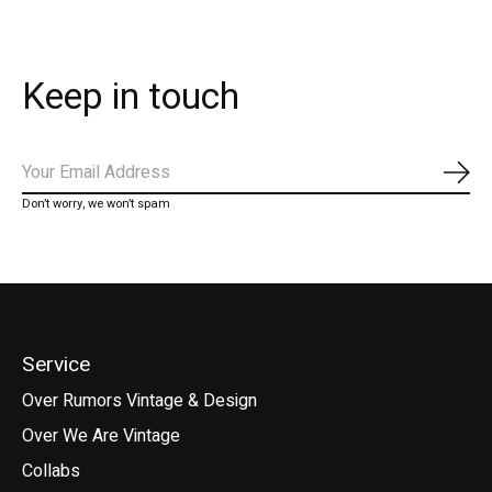
Keep in touch
Abo
Don’t worry, we won’t spam
Service
Over Rumors Vintage & Design
Over We Are Vintage
Collabs