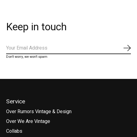
Keep in touch
Abo
Don’t worry, we won’t spam
Service
Over Rumors Vintage & Design
Over We Are Vintage
Collabs