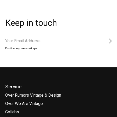
Keep in touch
Abo
Don’t worry, we won’t spam
Service
Over Rumors Vintage & Design
Over We Are Vintage
Collabs