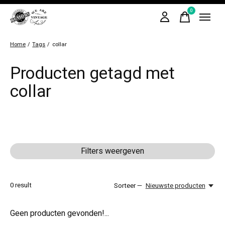
0
items
Home
/
Tags
/
collar
Producten getagd met
collar
Filters weergeven
0
result
Sorteer —
Nieuwste producten
Geen producten gevonden!...