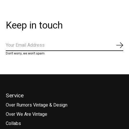
Keep in touch
Abo
Don’t worry, we won’t spam
Service
Over Rumors Vintage & Design
Over We Are Vintage
Collabs