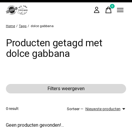
0
items
Home
/
Tags
/
dolce gabbana
Producten getagd met
dolce gabbana
Filters weergeven
0
result
Sorteer —
Nieuwste producten
Geen producten gevonden!...