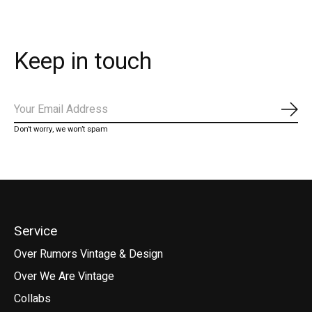
Keep in touch
Abo
Don’t worry, we won’t spam
Service
Over Rumors Vintage & Design
Over We Are Vintage
Collabs