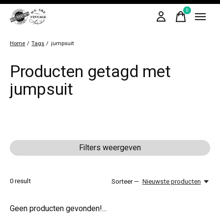
0
items
Home
/
Tags
/
jumpsuit
Producten getagd met
jumpsuit
Filters weergeven
0
result
Sorteer —
Nieuwste producten
Geen producten gevonden!...