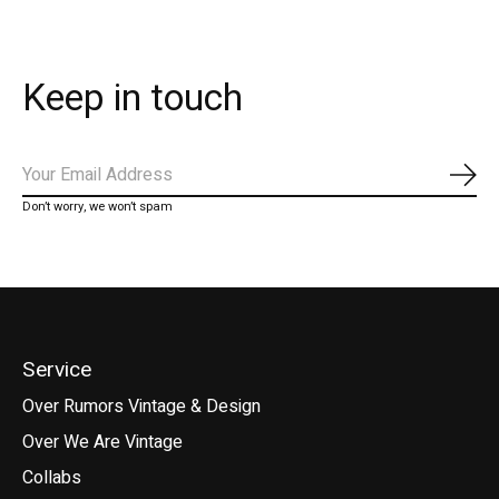
Keep in touch
Abo
Don’t worry, we won’t spam
Service
Over Rumors Vintage & Design
Over We Are Vintage
Collabs