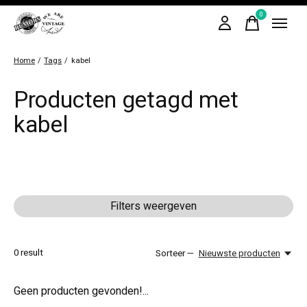
0
items
Home
/
Tags
/
kabel
Producten getagd met
kabel
Filters weergeven
0
result
Sorteer —
Nieuwste producten
Geen producten gevonden!...