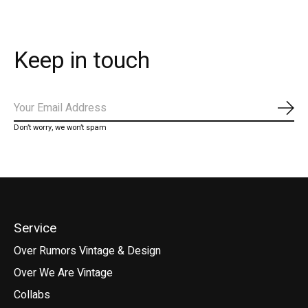
Keep in touch
Abo
Don’t worry, we won’t spam
Service
Over Rumors Vintage & Design
Over We Are Vintage
Collabs