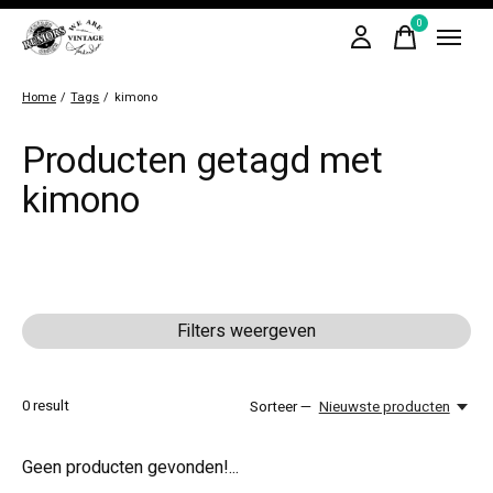
0
items
Home
/
Tags
/
kimono
Producten getagd met
kimono
Filters weergeven
0
result
Sorteer —
Nieuwste producten
Geen producten gevonden!...