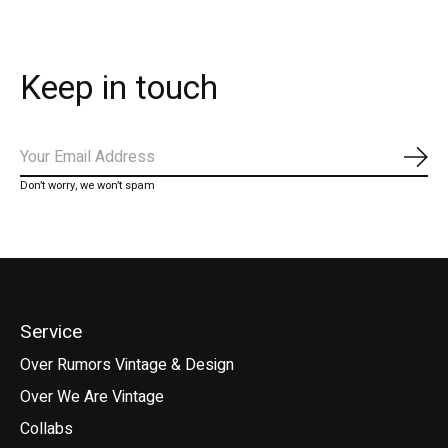
Keep in touch
Abo
Don’t worry, we won’t spam
Service
Over Rumors Vintage & Design
Over We Are Vintage
Collabs