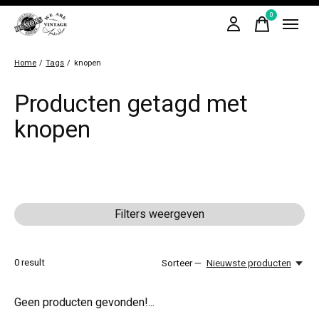
0
items
Home
/
Tags
/
knopen
Producten getagd met
knopen
Filters weergeven
0
result
Sorteer —
Nieuwste producten
Geen producten gevonden!...