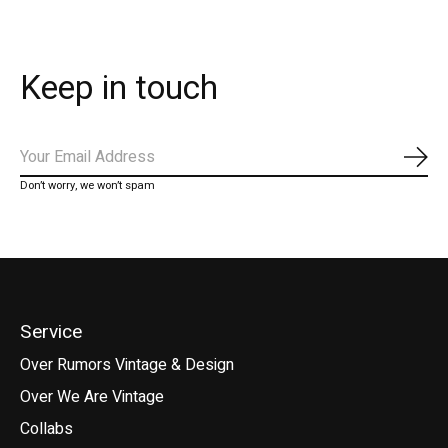
Keep in touch
Abo
Don’t worry, we won’t spam
Service
Over Rumors Vintage & Design
Over We Are Vintage
Collabs