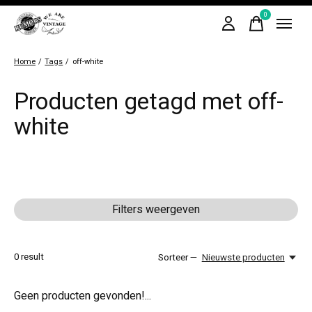
0
items
Home
/
Tags
/
off-white
Producten getagd met off-
white
Filters weergeven
0
result
Sorteer —
Nieuwste producten
Geen producten gevonden!...