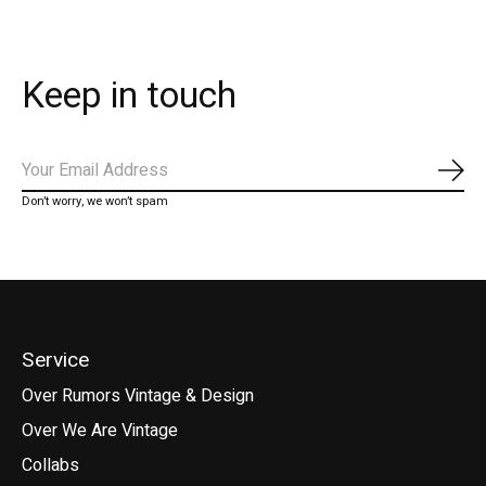
Keep in touch
Abo
Don’t worry, we won’t spam
Service
Over Rumors Vintage & Design
Over We Are Vintage
Collabs