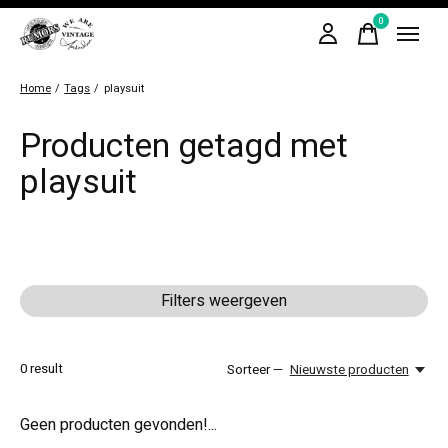
0
items
Home
/
Tags
/
playsuit
Producten getagd met
playsuit
Filters weergeven
0
result
Sorteer —
Nieuwste producten
Geen producten gevonden!...