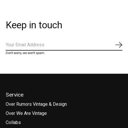
Keep in touch
Abo
Don’t worry, we won’t spam
Service
Over Rumors Vintage & Design
Over We Are Vintage
Collabs