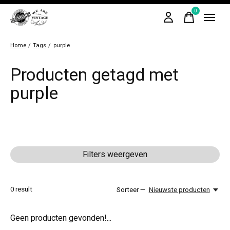
0
items
Home
/
Tags
/
purple
Producten getagd met
purple
Filters weergeven
0
result
Sorteer —
Nieuwste producten
Geen producten gevonden!...