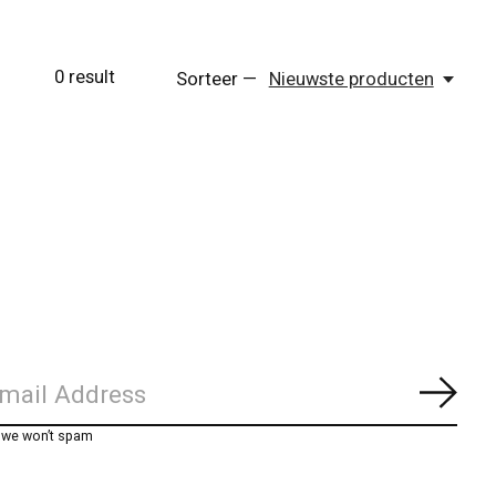
0
result
Sorteer —
Nieuwste producten
Abon
, we won’t spam