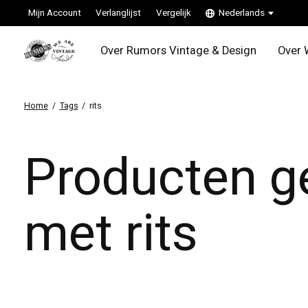
Mijn Account
Verlanglijst
Vergelijk
Nederlands
Over Rumors Vintage & Design
Over 
Home
/
Tags
/
rits
Producten g
met rits