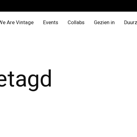
We Are Vintage
Events
Collabs
Gezien in
Duur
etagd