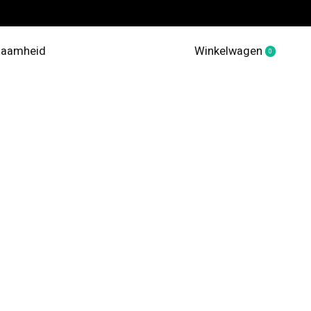
zaamheid
Winkelwagen
0
items