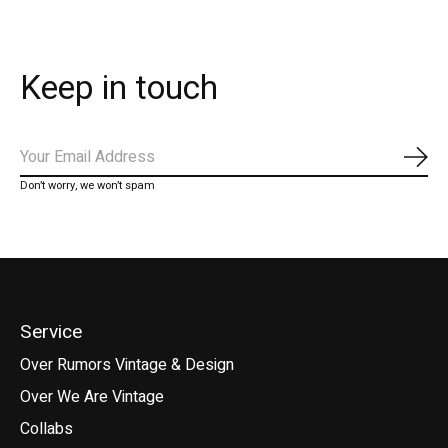
Keep in touch
Abo
Don’t worry, we won’t spam
Service
Over Rumors Vintage & Design
Over We Are Vintage
Collabs