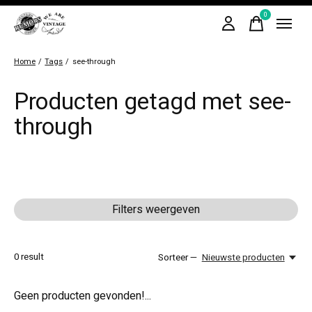
0
items
Home
/
Tags
/
see-through
Producten getagd met see-
through
Filters weergeven
0
result
Sorteer —
Nieuwste producten
Geen producten gevonden!...