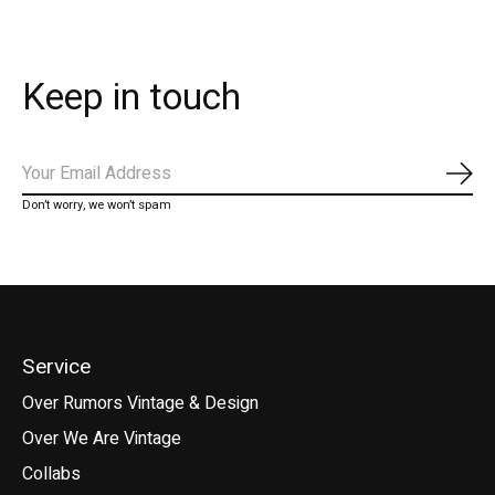
Keep in touch
Abo
Don’t worry, we won’t spam
Service
Over Rumors Vintage & Design
Over We Are Vintage
Collabs