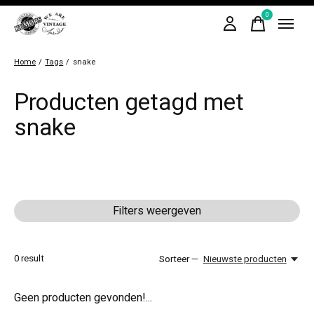
0
items
Home
/
Tags
/
snake
Producten getagd met
snake
Filters weergeven
0
result
Sorteer —
Nieuwste producten
Geen producten gevonden!...