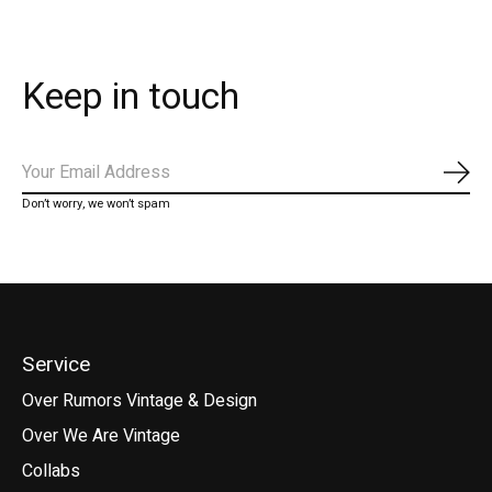
Keep in touch
Abo
Don’t worry, we won’t spam
Service
Over Rumors Vintage & Design
Over We Are Vintage
Collabs