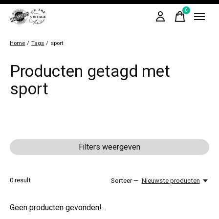
0
items
Home
/
Tags
/
sport
Producten getagd met
sport
Filters weergeven
0
result
Sorteer —
Nieuwste producten
Geen producten gevonden!...