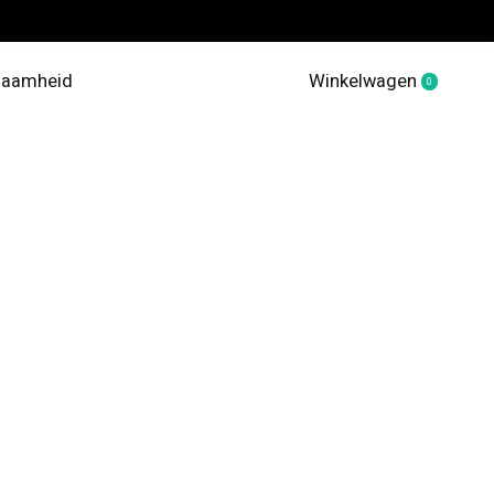
zaamheid
Winkelwagen
0
items