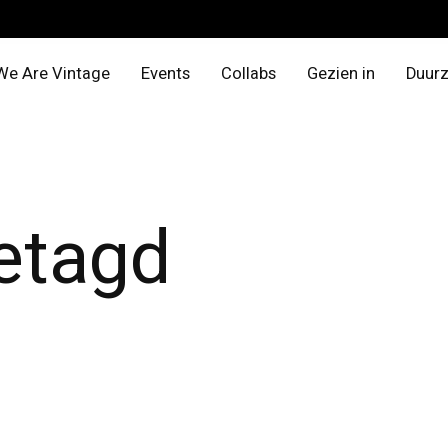
We Are Vintage
Events
Collabs
Gezien in
Duur
etagd