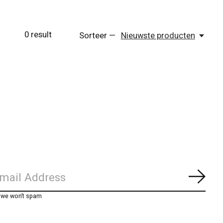
0
result
Sorteer —
Nieuwste producten
Abon
, we won’t spam