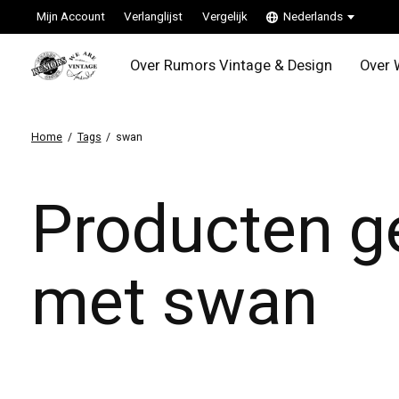
Mijn Account
Verlanglijst
Vergelijk
Nederlands
Over Rumors Vintage & Design
Over 
Home
/
Tags
/
swan
Producten g
met swan