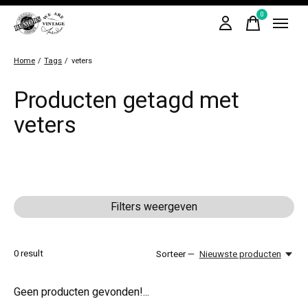
0
items
Home
/
Tags
/
veters
Producten getagd met
veters
Filters weergeven
0
result
Sorteer —
Nieuwste producten
Geen producten gevonden!...