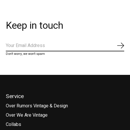
Keep in touch
Abo
Don’t worry, we won’t spam
Service
Over Rumors Vintage & Design
Over We Are Vintage
Collabs