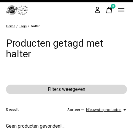
0
items
Home
/
Tags
/
halter
Producten getagd met
halter
Filters weergeven
0
result
Sorteer —
Nieuwste producten
Geen producten gevonden!...