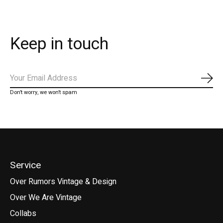
Keep in touch
Abo
Don’t worry, we won’t spam
Service
Over Rumors Vintage & Design
Over We Are Vintage
Collabs