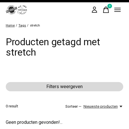
0
items
Home
/
Tags
/
stretch
Producten getagd met
stretch
Filters weergeven
0
result
Sorteer —
Nieuwste producten
Geen producten gevonden!...