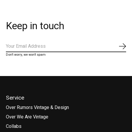
Keep in touch
Abo
Don’t worry, we won’t spam
Service
Over Rumors Vintage & Design
Over We Are Vintage
Collabs