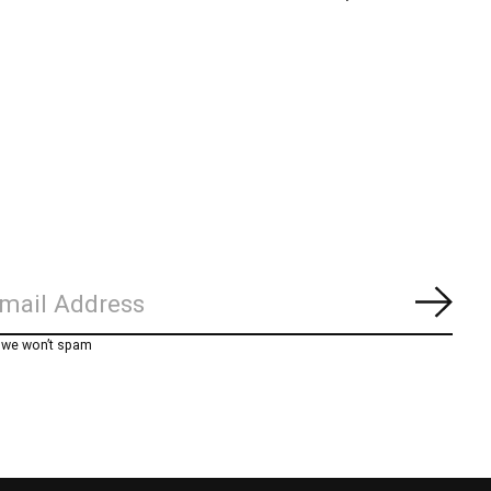
Abon
, we won’t spam