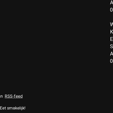
A
0
W
K
E
S
A
0
gn
RSS-feed
Eet smakelijk!