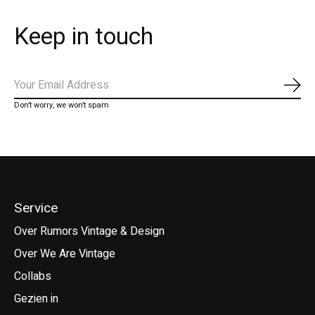
Keep in touch
Abo
Don’t worry, we won’t spam
Service
Over Rumors Vintage & Design
Over We Are Vintage
Collabs
Gezien in