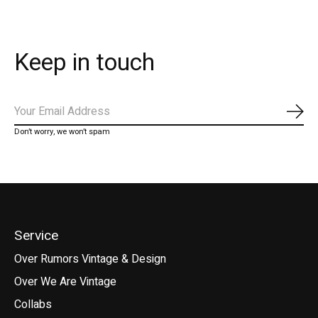
Keep in touch
Abo
Don’t worry, we won’t spam
Service
Over Rumors Vintage & Design
Over We Are Vintage
Collabs