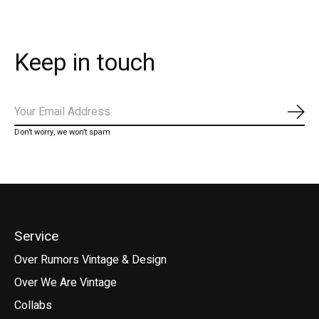
Keep in touch
Abo
Don’t worry, we won’t spam
Service
Over Rumors Vintage & Design
Over We Are Vintage
Collabs