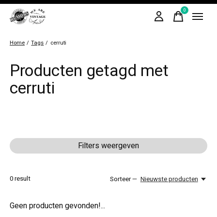
0
items
Home
/
Tags
/
cerruti
Producten getagd met
cerruti
Filters weergeven
0
result
Sorteer —
Nieuwste producten
Geen producten gevonden!...