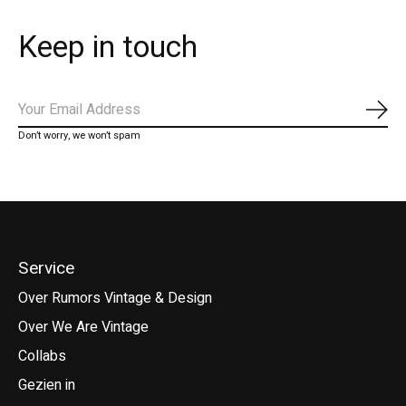
Keep in touch
Abo
Don’t worry, we won’t spam
Service
Over Rumors Vintage & Design
Over We Are Vintage
Collabs
Gezien in