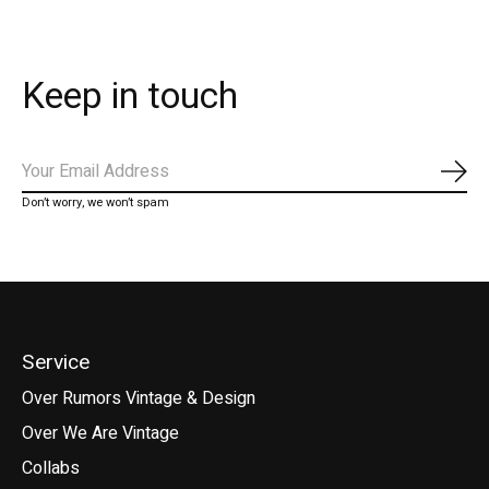
Keep in touch
Abo
Don’t worry, we won’t spam
Service
Over Rumors Vintage & Design
Over We Are Vintage
Collabs