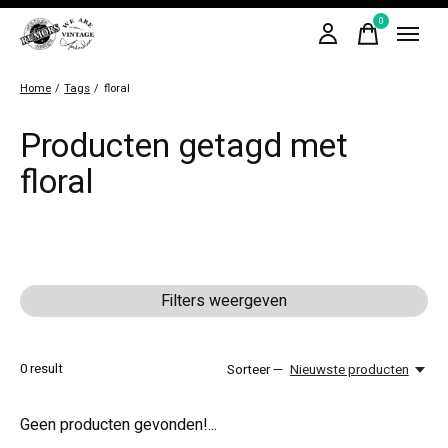
0
items
Home
/
Tags
/
floral
Producten getagd met
floral
Filters weergeven
0
result
Sorteer —
Nieuwste producten
Geen producten gevonden!...