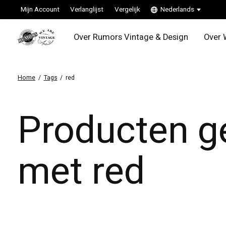
Mijn Account
Verlanglijst
Vergelijk
Nederlands
Over Rumors Vintage & Design
Over 
Home
/
Tags
/
red
Producten g
met red