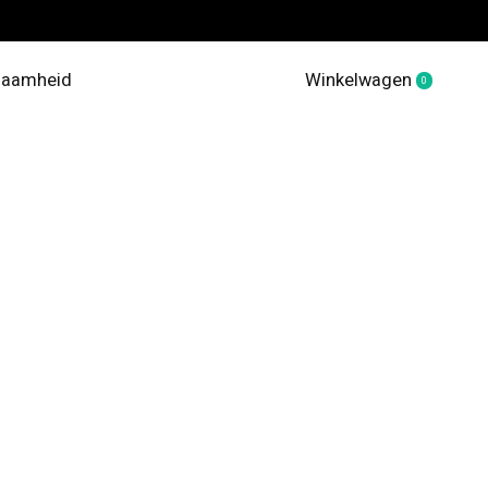
zaamheid
Winkelwagen
0
items