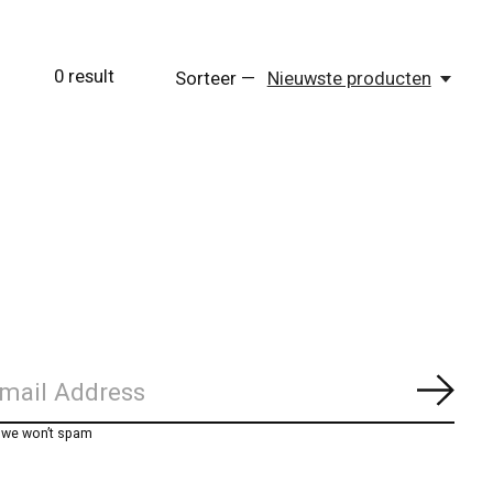
0
result
Sorteer —
Nieuwste producten
Abon
, we won’t spam