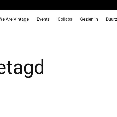
We Are Vintage
Events
Collabs
Gezien in
Duur
etagd