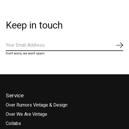
Keep in touch
Abo
Don’t worry, we won’t spam
Service
Over Rumors Vintage & Design
Over We Are Vintage
Collabs