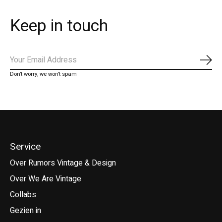
Keep in touch
Abo
Don’t worry, we won’t spam
Service
Over Rumors Vintage & Design
Over We Are Vintage
Collabs
Gezien in