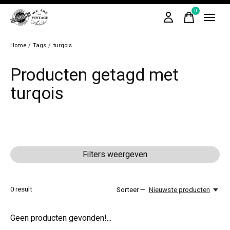
0
items
Home
/
Tags
/
turqois
Producten getagd met
turqois
Filters weergeven
0
result
Sorteer —
Nieuwste producten
Geen producten gevonden!...