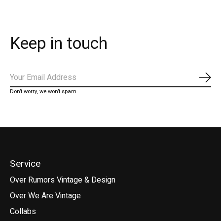
Keep in touch
Abo
Don’t worry, we won’t spam
Service
Over Rumors Vintage & Design
Over We Are Vintage
Collabs