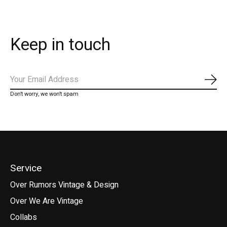
Keep in touch
Abo
Don’t worry, we won’t spam
Service
Over Rumors Vintage & Design
Over We Are Vintage
Collabs