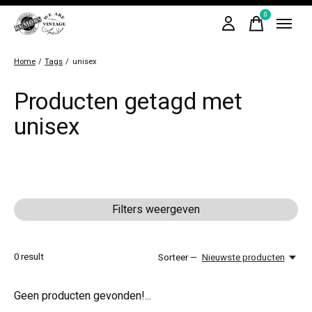
0
items
Home
/
Tags
/
unisex
Producten getagd met
unisex
Filters weergeven
0
result
Sorteer —
Nieuwste producten
Geen producten gevonden!...