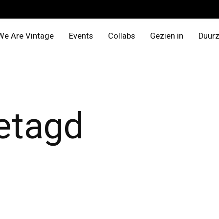
We Are Vintage
Events
Collabs
Gezien in
Duur
etagd