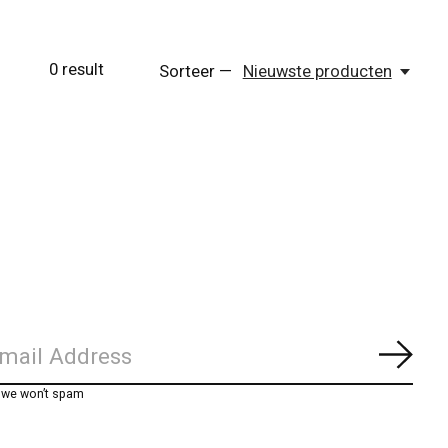
0
result
Sorteer —
Nieuwste producten
Abon
, we won’t spam