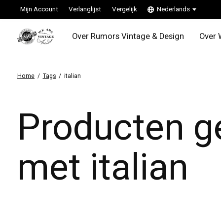
Mijn Account
Verlanglijst
Vergelijk
Nederlands
Over Rumors Vintage & Design
Over 
Home
/
Tags
/
italian
Producten g
met italian