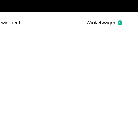
zaamheid
Winkelwagen
0
items